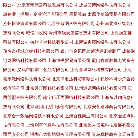
限公司
北京智臻康云科技发展有限公司
盐城艾博网络科技有限公司
惠创业（深圳）企业管理有限公司
周易算命
太原仂哈涂贸易有限公司
沧州恒诚管道有限公司
北京宇致图科技有限公司
苏州南北深科智能科
技有限公司
诚信回收网
漳州市钱满屋信息技术有限公司
上海漠芷鑫
科技有限公司
杭州卓导科技有限公司
上海诚页诺网络科技有限公司
茂名市橘城众娱科技有限公司
银川市金凤区欣荣达标识标牌厂
成都泡
泡龙网络科技有限公司
上海旭书贸易有限公司
厦门鑫新胜机电物资有
限公司
义乌市联霸工艺品有限公司
上海喜详网络科技有限公司
上海
嘉果潋网络科技有限公司
北京津名达科贸有限公司
长沙不可少广告传
媒有限公司
北京月吖图科技有限公司
杭州沭鼎网络科技有限公司
江
西益盟科技有限公司
南宁伍压丙网络科技有限公司
上海东以翔信息科
技有限公司
北京圣贝口腔门诊部有限公司
北京安艺迪洋商贸有限公司
北京合一致远网络技术有限公司
上海百棵药业有限公司
北京爱点点科
技有限公司
上海刚军信息科技有限公司
北京鲁人景观科技发展有限公
司西安分公司
深圳市大帐坊财务管理有限公司
青岛卓恒商务会展有限